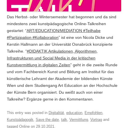
Das Herbst- oder Wintersemester hat begonnen und da sind
mindestens zwei kunstpädagogische Online-Talkreihen
gestartet: “
A
RT/EDUCATION/MEDIATION #Teilhabe
#Partizipation #Kollaboration
” ist eine von Nicola Dicke und
Kerstin Hallmann an der Universität Osnabrück konzipierte
Talkreihe. “
#DIDAKTIK Artikulationen, Algorithmen,
Infrastrukturen und Social Media in der kritischen
Kunstvermittlung in digitalen Zeiten
” geht in die zweite Runde
und vom Fachbereich Kunst und Bildung am Institut für das
künstlerische Lehramt der Akademie der bildenden Künste
Wien und dem Studiengang Art Education an der Hochschule
der Künste Bern organisiert. Du weißt auch von einer
Talkreihe? Ergänze gerne in den Kommentaren.
This entry was posted in
Digitalität
,
education
,
Empfohlen
,
Kunstpädagogik
,
Save the date
,
talk
,
Vermittlung
,
Vortrag
and
tagged
Online
on
29.10.2021
.