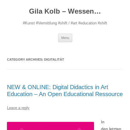
Gila Kolb – Wessen…
#Kunst #Vermittlung #shift / #art #education #shift
Skip
Menu
to
content
CATEGORY ARCHIVES:
DIGITALITÄT
NEW & ONLINE: Digital Didactics in Art
Education – An Open Educational Ressource
Leave a reply
In
den letzten