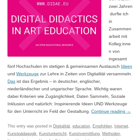
zwei Jahren
durfte ich
in
Zusammen
arbeit mit
Kolleg:inne
n von
ingesamt
fünf Hochschulen im stetigen & gemeinsamen Austausch
Ideen
und
Werkzeuge
zur Lehre in Zeiten von Digitalität versammeln.
Das
ist das Ergebnis – in deutscher, englischer,
niederländischer und ungarischer Sprache. Wichtig waren
dabei Kriterien wie Zugänglichkeit, Daten Sammeln, Soziale
Inklusion und natürlich: Inspirierende Ideen UND Werkzeuge
für den Unterricht im Feld der Gestaltung.
Continue reading
→
This entry was posted in
Digitalität
,
education
,
Empfohlen
,
Internet
,
Kunstpädagogik
,
Kunstunterricht
,
Kunstvermittlung
,
Methoden
,