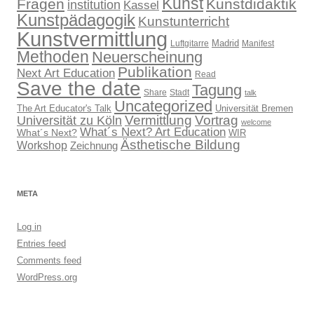
Kunst
Fragen
Kunstdidaktik
institution
Kassel
Kunstpädagogik
Kunstunterricht
Kunstvermittlung
Madrid
Luftgitarre
Manifest
Methoden
Neuerscheinung
Publikation
Next Art Education
Read
Save the date
Tagung
Share
Stadt
talk
Uncategorized
The Art Educator's Talk
Universität Bremen
Vermittlung
Vortrag
Universität zu Köln
welcome
What´s Next? Art Education
What´s Next?
WIR
Ästhetische Bildung
Workshop
Zeichnung
META
Log in
Entries feed
Comments feed
WordPress.org