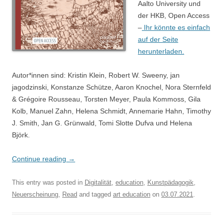
Aalto University und
der HKB, Open Access
–
Ihr könnte es einfach
auf der Seite
herunterladen.
Autor*innen sind: Kristin Klein, Robert W. Sweeny, jan
jagodzinski, Konstanze Schütze, Aaron Knochel, Nora Sternfeld
& Grégoire Rousseau, Torsten Meyer, Paula Kommoss, Gila
Kolb, Manuel Zahn, Helena Schmidt, Annemarie Hahn, Timothy
J. Smith, Jan G. Grünwald, Tomi Slotte Dufva und Helena
Björk.
Continue reading
→
This entry was posted in
Digitalität
,
education
,
Kunstpädagogik
,
Neuerscheinung
,
Read
and tagged
art education
on
03.07.2021
.