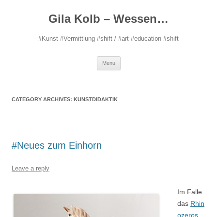
Gila Kolb – Wessen…
#Kunst #Vermittlung #shift / #art #education #shift
Skip
Menu
to
content
CATEGORY ARCHIVES:
KUNSTDIDAKTIK
#Neues zum Einhorn
Leave a reply
Im Falle
das
Rhin
ozeros