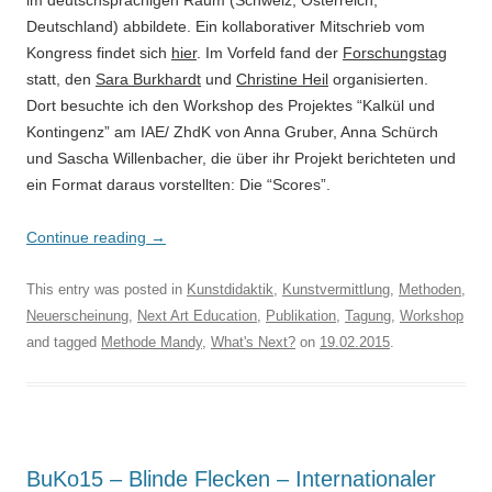
im deutschsprachigen Raum (Schweiz, Österreich,
Deutschland) abbildete. Ein kollaborativer Mitschrieb vom
Kongress findet sich
hier
. Im Vorfeld fand der
Forschungstag
statt, den
Sara Burkhardt
und
Christine Heil
organisierten.
Dort besuchte ich den Workshop des Projektes “Kalkül und
Kontingenz” am IAE/ ZhdK von Anna Gruber, Anna Schürch
und Sascha Willenbacher, die über ihr Projekt berichteten und
ein Format daraus vorstellten: Die “Scores”.
Continue reading
→
This entry was posted in
Kunstdidaktik
,
Kunstvermittlung
,
Methoden
,
Neuerscheinung
,
Next Art Education
,
Publikation
,
Tagung
,
Workshop
and tagged
Methode Mandy
,
What's Next?
on
19.02.2015
.
BuKo15 – Blinde Flecken – Internationaler