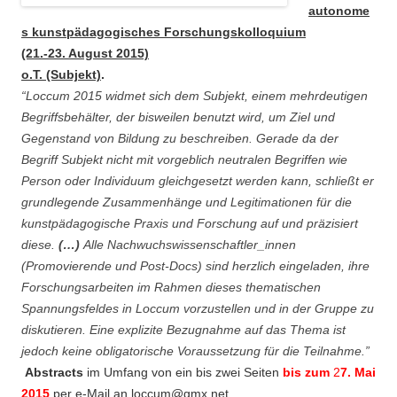
autonome
s kunstpädagogisches Forschungskolloquium
(21.-23. August 2015)
o.T. (Subjekt)
.
“Loccum 2015 widmet sich dem Subjekt, einem mehrdeutigen
Begriffsbehälter, der bisweilen benutzt wird, um Ziel und
Gegenstand von Bildung zu beschreiben. Gerade da der
Begriff Subjekt nicht mit vorgeblich neutralen Begriffen wie
Person oder Individuum gleichgesetzt werden kann, schließt er
grundlegende Zusammenhänge und Legitimationen für die
kunstpädagogische Praxis und Forschung auf und präzisiert
diese.
(…)
Alle Nachwuchswissenschaftler_innen
(Promovierende und Post-Docs) sind herzlich eingeladen, ihre
Forschungsarbeiten im Rahmen dieses thematischen
Spannungsfeldes in Loccum vorzustellen und in der Gruppe zu
diskutieren. Eine explizite Bezugnahme auf das Thema ist
jedoch keine obligatorische Voraussetzung für die Teilnahme.”
Abstracts
im Umfang von ein bis zwei Seiten
bis zum
2
7. Mai
2015
per e-Mail an
loccum@gmx.net
.