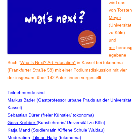
wird das
von
Torsten
Meyer
(Universität
zu Köln)
und
mir
herausg
egebene
Buch “
What’s Next? Art Education”
in Kassel bei tokonoma
(Frankfurter Straße 58) mit einer Podiumsdiskussion mit vier
der insgesamt über 142 Autor_innen vorgestellt.
Teilnehmende sind:
Markus Bader
(Gastprofessor urbane Praxis an der Universität
Kassel)
Sebastian Dürer
(freier Künstler/ tokonoma)
Gesa Krebber
(Kunstlehrerin/ Universität zu Köln)
Katja Mand
(Studienrätin /Offene Schule Waldau)
Moderation:
Tilman Hatje
(tokonoma)