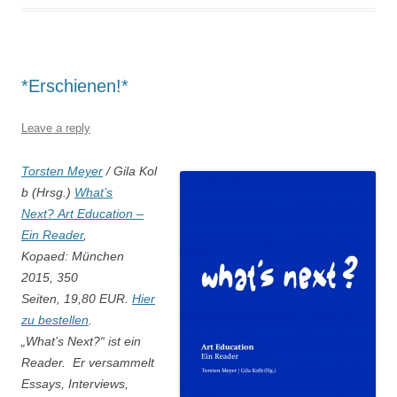
*Erschienen!*
Leave a reply
Torsten Meyer
/ Gila Kol
b (Hrsg.)
What’s
Next? Art Education –
Ein Reader
,
Kopaed: München
2015, 350
Seiten, 19,80 EUR.
Hier
zu bestellen
.
„What’s Next?“ ist ein
Reader. Er versammelt
Essays, Interviews,