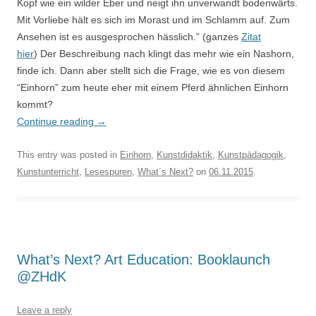
Kopf wie ein wilder Eber und neigt ihn unverwandt bodenwärts.
Mit Vorliebe hält es sich im Morast und im Schlamm auf. Zum
Ansehen ist es ausgesprochen hässlich.” (ganzes
Zitat
hier
) Der Beschreibung nach klingt das mehr wie ein Nashorn,
finde ich. Dann aber stellt sich die Frage, wie es von diesem
“Einhorn” zum heute eher mit einem Pferd ähnlichen Einhorn
kommt?
Continue reading
→
This entry was posted in
Einhorn
,
Kunstdidaktik
,
Kunstpädagogik
,
Kunstunterricht
,
Lesespuren
,
What´s Next?
on
06.11.2015
.
What’s Next? Art Education: Booklaunch
@ZHdK
Leave a reply