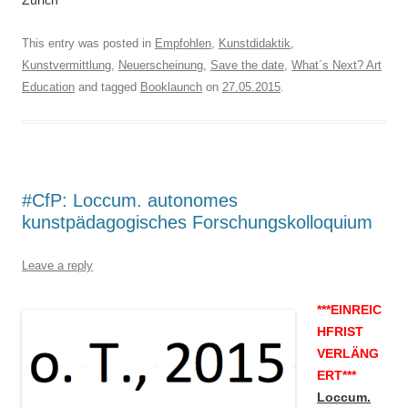
Zürich
This entry was posted in
Empfohlen
,
Kunstdidaktik
,
Kunstvermittlung
,
Neuerscheinung
,
Save the date
,
What´s Next? Art
Education
and tagged
Booklaunch
on
27.05.2015
.
#CfP: Loccum. autonomes
kunstpädagogisches Forschungskolloquium
Leave a reply
***EINREIC
HFRIST
VERLÄNG
ERT***
Loccum.