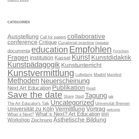
CATEGORIES
collaborative
Ausstellung
Call for papers
conference
Critique
Curatorial practice
Digitalität
Empfohlen
education
documenta
Forschen
Kunst
Fragen
Kunstdidaktik
institution
Kassel
Kunstpädagogik
Kunstunterricht
Kunstvermittlung
Madrid
Luftgitarre
Manifest
Methoden
Neuerscheinung
Publikation
Next Art Education
Read
Save the date
Tagung
Share
Stadt
talk
Uncategorized
The Art Educator's Talk
Universität Bremen
Vermittlung
Vortrag
Universität zu Köln
welcome
What´s Next? Art Education
What´s Next?
WIR
Ästhetische Bildung
Workshop
Zeichnung