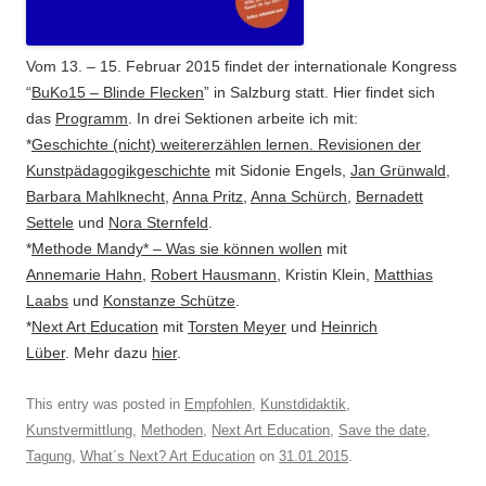
Vom 13. – 15. Februar 2015 findet der internationale Kongress
“
BuKo15 – Blinde Flecken
” in Salzburg statt. Hier findet sich
das
Programm
.
In drei Sektionen arbeite ich mit:
*
Geschichte (nicht) weitererzählen lernen. Revisionen der
Kunstpädagogikgeschichte
mit Sidonie Engels,
Jan Grünwald
,
Barbara Mahlknecht
,
Anna Pritz
,
Anna Schürch
,
Bernadett
Settele
und
Nora Sternfeld
.
*
Methode Mandy* – Was sie können wollen
mit
Annemarie Hahn
,
Robert Hausmann
, Kristin Klein,
Matthias
Laabs
und
Konstanze Schütze
.
*
Next Art Education
mit
Torsten Meyer
und
Heinrich
Lüber
. Mehr dazu
hier
.
This entry was posted in
Empfohlen
,
Kunstdidaktik
,
Kunstvermittlung
,
Methoden
,
Next Art Education
,
Save the date
,
Tagung
,
What´s Next? Art Education
on
31.01.2015
.