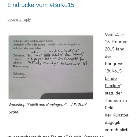
Eindrücke vom #BuKo15
Leave a reply
Vom 13. –
15. Februar
2015 fand
der
Kongress
“
BuKo15
Blinde
Flecken
”
statt, der
Themen im
Workshop “Kalkül und Kontingenz” – IAE/ ZhdK:
Feld
Score.
der Kunstpä
dagogik
vornehmlich