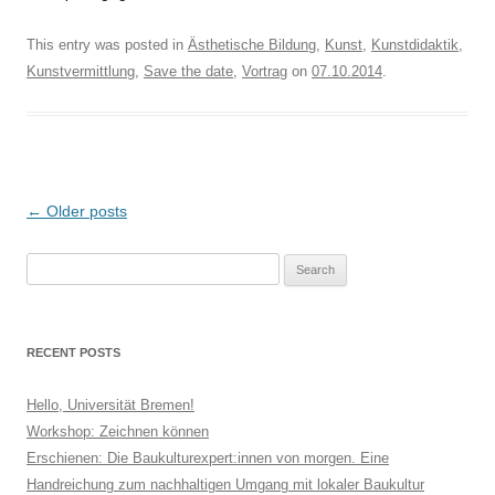
This entry was posted in
Ästhetische Bildung
,
Kunst
,
Kunstdidaktik
,
Kunstvermittlung
,
Save the date
,
Vortrag
on
07.10.2014
.
Post
←
Older posts
navigation
Search
for:
RECENT POSTS
Hello, Universität Bremen!
Workshop: Zeichnen können
Erschienen: Die Baukulturexpert:innen von morgen. Eine
Handreichung zum nachhaltigen Umgang mit lokaler Baukultur