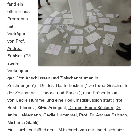
fand ein
öffentliches
Programm
mit
Vorträgen
von
Prof.
Andrea
Sabisch
(“Vi
suelle
Verknüpfun
gen. Von Anschlüssen und Zwischenräumen in
Zeichnungen”),
Dr. des. Beate Böcken
(“Die frühe Geschichte
der Zeichnung – Theorie und Praxis”), eine Präsentation
von
Cécile Hummel
und eine Podiumsdiskussion statt (Prof.
Beate Florenz, Silvia Arbogast,
Dr. des. Beate Böckem
,
Dr.
Anita Haldemann
,
Cécile Hummmel
,
Prof. Dr. Andrea Sabisch
,
Michaela Stähli).
Ein – nicht vollständiger – Mitschrieb von mir findet sich
hier
.