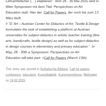
Lehramtsfächer (…) etablieren”. Vom 28.- 30 Mai 2015 wird in
Wien Symposium mit dem Titel:
Perspectives on Art
Education
statt. Hier der
Call for Papers
, der noch bis zum
13.
März
läuft.
//
“D ‘Art – Austrian Center for Didactics of Art, Textile & Design
formulates the task of establishing a platform at Austrian
universities for subject-didactics in artistic teacher training (fine
arts, handicrafts, textile design) as well as for subject-didactics
in design courses in elementary and primary education.” In
May, 28.- 30th a Symposium:
Perspectives on Art
Education will take part. >
Call for Papers
(March 13th).
This entry was posted in
Ästhetische Bildung
,
Call for papers
,
conference
,
education
,
Kunstdidaktik
,
Kunstvermittlung
,
Methoden
on
19.02.2015
.