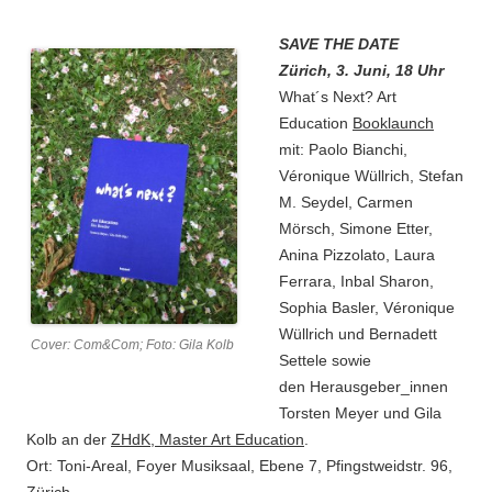
SAVE THE DATE
Zürich, 3. Juni, 18 Uhr
What´s Next? Art
Education
Booklaunch
mit: Paolo Bianchi,
Véronique Wüllrich, Stefan
M. Seydel, Carmen
Mörsch, Simone Etter,
Anina Pizzolato, Laura
Ferrara, Inbal Sharon,
Sophia Basler, Véronique
Wüllrich und Bernadett
Cover: Com&Com; Foto: Gila Kolb
Settele sowie
den Herausgeber_innen
Torsten Meyer und Gila
Kolb an der
ZHdK, Master Art Education
.
Ort: Toni-Areal, Foyer Musiksaal, Ebene 7, Pfingstweidstr. 96,