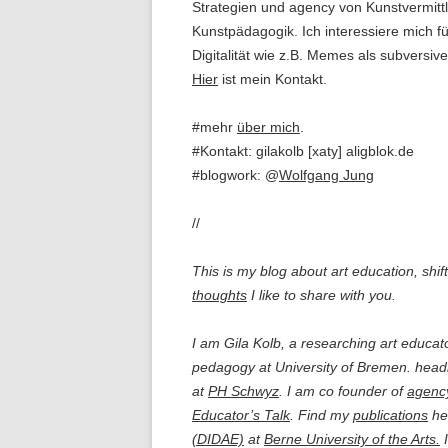
Strategien und agency von Kunstvermittl
Kunstpädagogik. Ich interessiere mich fü
Digitalität wie z.B. Memes als subversive
Hier
ist mein Kontakt.
#mehr
über mich
.
#Kontakt: gilakolb [xaty] aligblok.de
#blogwork: @
Wolfgang Jung
//
This is my blog about art education, shif
thoughts
I like to share with you.
I am Gila Kolb, a researching art educato
pedagogy at University of Bremen. headin
at
PH Schwyz
. I am co founder of
agency
Educator’s Talk
. Find my
publications
her
(DIDAE)
at
Berne University of the Arts.
I