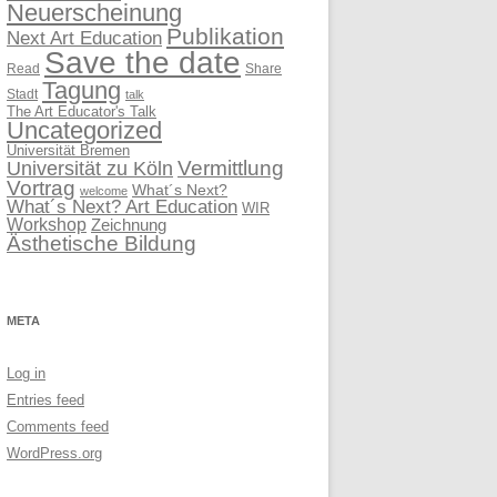
Neuerscheinung
Publikation
Next Art Education
Save the date
Read
Share
Tagung
Stadt
talk
The Art Educator's Talk
Uncategorized
Universität Bremen
Vermittlung
Universität zu Köln
Vortrag
What´s Next?
welcome
What´s Next? Art Education
WIR
Workshop
Zeichnung
Ästhetische Bildung
META
Log in
Entries feed
Comments feed
WordPress.org