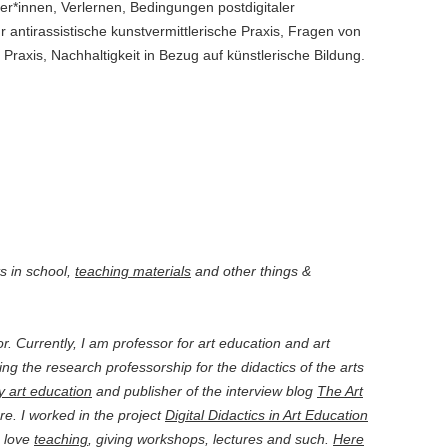
er*innen, Verlernen, Bedingungen postdigitaler
SCHÜLER_INNEN AM
r antirassistische kunstvermittlerische Praxis, Fragen von
KUNSTUNTERRICHT?
 Praxis, Nachhaltigkeit in Bezug auf künstlerische Bildung.
WIE HACKE ICH EINEN
LEHRPLAN?
WAS IST EIGENTLICH VISUELLE
KOMMUNIKATION?
ts in school,
teaching materials
and other things &
r. Currently, I am professor for art education and art
g the research professorship for the didactics of the arts
 art education
and publisher of the interview blog
The Art
e. I worked in the project
Digital Didactics in Art Education
 love
teaching
, giving workshops, lectures and such.
Here