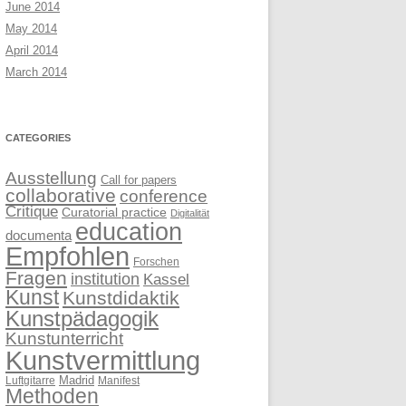
June 2014
May 2014
April 2014
March 2014
CATEGORIES
Ausstellung
Call for papers
collaborative
conference
Critique
Curatorial practice
Digitalität
education
documenta
Empfohlen
Forschen
Fragen
institution
Kassel
Kunst
Kunstdidaktik
Kunstpädagogik
Kunstunterricht
Kunstvermittlung
Madrid
Luftgitarre
Manifest
Methoden