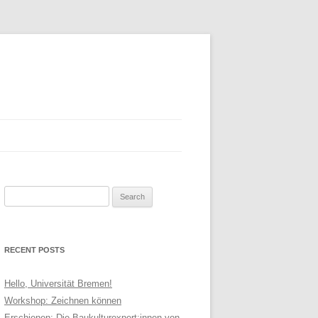
Search
AIMER
for:
RECENT POSTS
Hello, Universität Bremen!
Workshop: Zeichnen können
Erschienen: Die Baukulturexpert:innen von