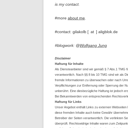
is my contact.
#more
about me
.
#contact: gilakolb [
x
at
y
] aligblok.de
#blogwork: @
Wolfgang Jung
Disclaimer
Haftung für Inhalte
Als Diensteanbieter sind wir gemäß § 7 Abs.1 TMG f
verantwortlich. Nach §§ 8 bis 10 TMG sind wir als Die
fremde Informationen zu überwachen oder nach Umstä
Verpflichtungen zur Entfernung oder Sperrung der N
unberührt. Eine diesbezügliche Haftung ist jedoch e
Bei Bekanntwerden von entsprechenden Rechtsverle
Haftung für Links
Unser Angebot enthält Links zu externen Webseiten Dr
diese fremden Inhalte auch keine Gewähr übernehmen. F
Betreiber der Seiten verantwortlich. Die verlinkten
überprüft. Rechtswidrige Inhalte waren zum Zeitpunkt