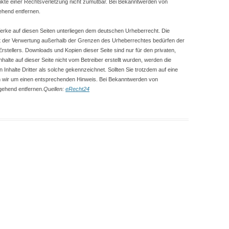
unkte einer Rechtsverletzung nicht zumutbar. Bei Bekanntwerden von
ehend entfernen.
 Werke auf diesen Seiten unterliegen dem deutschen Urheberrecht. Die
 Art der Verwertung außerhalb der Grenzen des Urheberrechtes bedürfen der
Erstellers. Downloads und Kopien dieser Seite sind nur für den privaten,
halte auf dieser Seite nicht vom Betreiber erstellt wurden, werden die
Inhalte Dritter als solche gekennzeichnet. Sollten Sie trotzdem auf eine
n wir um einen entsprechenden Hinweis. Bei Bekanntwerden von
gehend entfernen.
Quellen:
eRecht24