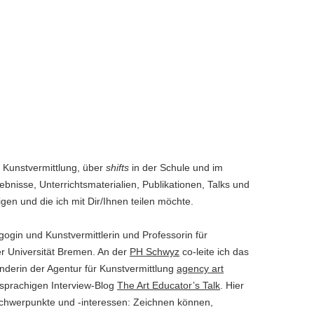
WAS IST EINE “KÜNSTLERISCHE
HALTUNG” (VON
KUNSTLEHRER_INNEN)?
WELCHE KUNST/WELCHE BILDER
SOLL/EN IN MEINEN
KUNSTUNTERRICHT?
WAS IST EIN EIGENTLICH EIN/E
, Kunstvermittlung, über
shifts
in der Schule und im
SCHWIERIGE/R SCHÜLER_IN?
nisse, Unterrichtsmaterialien, Publikationen, Talks und
WAS HEISST EIGENTLICH „
gen und die ich mit Dir/Ihnen teilen möchte.
KRITISCH“? WER SPRICHT WIE Ü
BER KUNST?
gogin und Kunstvermittlerin und Professorin für
r Universität Bremen. An der
PH Schwyz
co-leite ich das
WAS SOLL DAS: NOTEN IM
ünderin der Agentur für Kunstvermittlung
agency art
KUNSTUNTERRICHT?
sprachigen Interview-Blog
The Art Educator’s Talk
. Hier
schwerpunkte und -interessen: Zeichnen können,
WAS INTERESSIERT EIGENTLICH