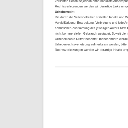
verlinkten Seiten ist jedoch ohne konkrete Anhaltsp
Rechtsverletzungen werden wir derartige Links umg
Urheberrecht
Die durch die Seitenbetreiber erstellten Inhalte und
Vervielfältigung, Bearbeitung, Verbreitung und jede
schriftlichen Zustimmung des jeweiligen Autors bzw. 
nicht kommerziellen Gebrauch gestattet. Soweit die In
Urheberrechte Dritter beachtet. Insbesondere werden 
Urheberrechtsverletzung aufmerksam werden, bitte
Rechtsverletzungen werden wir derartige Inhalte um