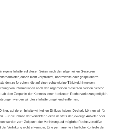
ür eigene Inhalte auf diesen Seiten nach den allgemeinen Gesetzen
nsteanbieter jedoch nicht verpflichtet, übermittelte oder gespeicherte
nden zu forschen, die auf eine rechtswidrige Tätigkeit hinweisen.
utzung von Informationen nach den allgemeinen Gesetzen bleiben hiervon
rst ab dem Zeitpunkt der Kenntnis einer konkreten Rechtsverletzung möglich.
tzungen werden wir diese Inhalte umgehend entfernen.
itter, auf deren Inhalte wir keinen Einfluss haben. Deshalb können wir für
ür die Inhalte der verlinkten Seiten ist stets der jeweilige Anbieter oder
 Seiten wurden zum Zeitpunkt der Verlinkung auf mögliche Rechtsverstöße
 der Verlinkung nicht erkennbar. Eine permanente inhaltliche Kontrolle der