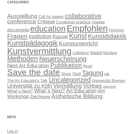
CATEGORIES
collaborative
Ausstellung
Call for papers
conference
Critique
Curatorial practice
Digitalität
Empfohlen
education
documenta
Forschen
Kunst
Fragen
Kunstdidaktik
institution
Kassel
Kunstpädagogik
Kunstunterricht
Kunstvermittlung
Madrid
Luftgitarre
Manifest
Methoden
Neuerscheinung
Publikation
Next Art Education
Read
Save the date
Tagung
Share
Stadt
talk
Uncategorized
The Art Educator's Talk
Universität Bremen
Vermittlung
Vortrag
Universität zu Köln
welcome
What´s Next? Art Education
What´s Next?
WIR
Ästhetische Bildung
Workshop
Zeichnung
META
Log in