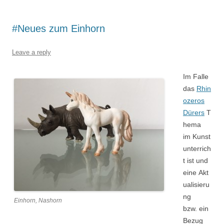
#Neues zum Einhorn
Leave a reply
Im Falle
das
Rhin
ozeros
Dürers
T
hema
im Kunst
unterrich
t ist und
eine Akt
ualisieru
ng
Einhorn, Nashorn
bzw. ein
Bezug