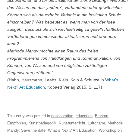
SchülerInnen und für die institutionali- sierte Bildung? Wie kann
das Wissen um das „andere“, vorhandene oder gewünschte
Können sich als dauerhafte Variable in die Institution Schule
einschreiben? Was bedeutet es, wenn man von der Idee
ausgeht, dass Schule sich wechselseitig zu gesellschaftlichen
Veränderungen immer wieder aktualisieren und erneuern
kann?
Methode Mandy möchte einen Raum des freien
Programmierens von Handlungen und Kommunikation, von
Können, von Wissen und von möglichen zukünftigen
Gegenwarten eröffnen.
”
(Hahn, Hausmann, Laabs, Klein, Kolb & Schütze in
What’s
Next? Art Education
, Kopaed Verlag 2015, S. 117)
This entry was posted in
collaborative
,
education
,
Einhorn
,
Empfohlen
,
Kunstpädagogik
,
Kunstunterricht
,
Luftgitarre
,
Methode
Mandy
,
Save the date
,
What´s Next? Art Education
,
Workshop
on