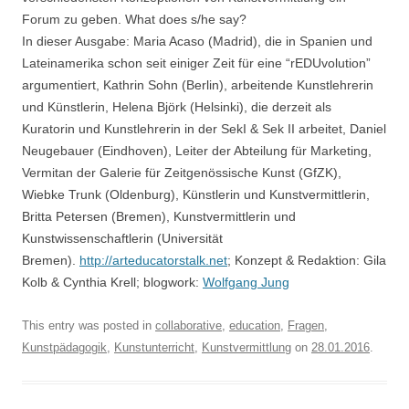
Forum zu geben. What does s/he say?
In dieser Ausgabe: Maria Acaso (Madrid), die in Spanien und
Lateinamerika schon seit einiger Zeit für eine “rEDUvolution”
argumentiert, Kathrin Sohn (Berlin), arbeitende Kunstlehrerin
und Künstlerin, Helena Björk (Helsinki), die derzeit als
Kuratorin und Kunstlehrerin in der SekI & Sek II arbeitet, Daniel
Neugebauer (Eindhoven), Leiter der Abteilung für Marketing,
Vermitan der Galerie für Zeitgenössische Kunst (GfZK),
Wiebke Trunk (Oldenburg), Künstlerin und Kunstvermittlerin,
Britta Petersen (Bremen), Kunstvermittlerin und
Kunstwissenschaftlerin (Universität
Bremen).
http://arteducatorstalk.net
; Konzept & Redaktion: Gila
Kolb & Cynthia Krell; blogwork:
Wolfgang Jung
This entry was posted in
collaborative
,
education
,
Fragen
,
Kunstpädagogik
,
Kunstunterricht
,
Kunstvermittlung
on
28.01.2016
.