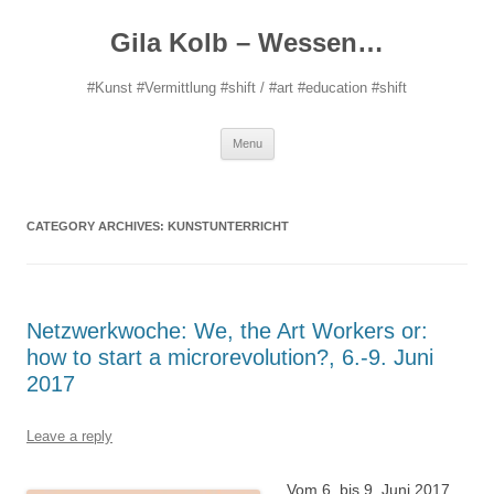
Gila Kolb – Wessen…
#Kunst #Vermittlung #shift / #art #education #shift
Skip
Menu
to
content
CATEGORY ARCHIVES:
KUNSTUNTERRICHT
Netzwerkwoche: We, the Art Workers or:
how to start a microrevolution?, 6.-9. Juni
2017
Leave a reply
Vom 6. bis 9. Juni 2017