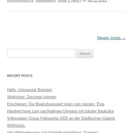
Kunstunterricht
,
Lesespuren
,
What´s Next?
on
06.11.2015
.
Post
Newer posts
→
navigation
Search
for:
RECENT POSTS
Hello, Universität Bremen!
Workshop: Zeichnen können
Erschienen: Die Baukulturexpert:innen von morgen. Eine
Handreichung zum nachhaltigen Umgang mit lokaler Baukultur
Volkswagen Group Fellowship 2025 an der Städtischen Galerie
Wolfsburg.
Von Wahrnehmung und Vorstellungsbildung. Etappen