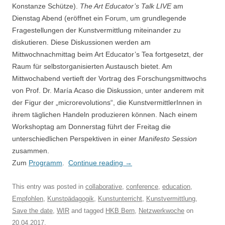
Konstanze Schütze).
The Art Educator’s Talk LIVE
am
Dienstag Abend (eröffnet ein Forum, um grundlegende
Fragestellungen der Kunstvermittlung miteinander zu
diskutieren. Diese Diskussionen werden am
Mittwochnachmittag beim Art Educator’s Tea fortgesetzt, der
Raum für selbstorganisierten Austausch bietet. Am
Mittwochabend vertieft der Vortrag des Forschungsmittwochs
von Prof. Dr. María Acaso die Diskussion, unter anderem mit
der Figur der „microrevolutions“, die KunstvermittlerInnen in
ihrem täglichen Handeln produzieren können. Nach einem
Workshoptag am Donnerstag führt der Freitag die
unterschiedlichen Perspektiven in einer
Manifesto Session
zusammen.
Zum
Programm
.
Continue reading
→
This entry was posted in
collaborative
,
conference
,
education
,
Empfohlen
,
Kunstpädagogik
,
Kunstunterricht
,
Kunstvermittlung
,
Save the date
,
WIR
and tagged
HKB Bern
,
Netzwerkwoche
on
20.04.2017
.