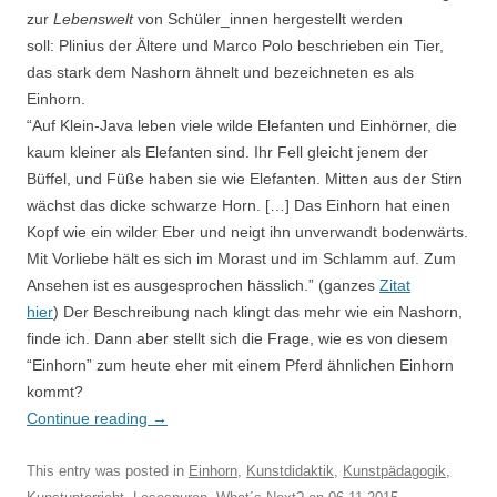
zur
Lebenswelt
von Schüler_innen hergestellt werden
soll: Plinius der Ältere und Marco Polo beschrieben ein Tier,
das stark dem Nashorn ähnelt und bezeichneten es als
Einhorn.
“Auf Klein-Java leben viele wilde Elefanten und Einhörner, die
kaum kleiner als Elefanten sind. Ihr Fell gleicht jenem der
Büffel, und Füße haben sie wie Elefanten. Mitten aus der Stirn
wächst das dicke schwarze Horn. […] Das Einhorn hat einen
Kopf wie ein wilder Eber und neigt ihn unverwandt bodenwärts.
Mit Vorliebe hält es sich im Morast und im Schlamm auf. Zum
Ansehen ist es ausgesprochen hässlich.” (ganzes
Zitat
hier
) Der Beschreibung nach klingt das mehr wie ein Nashorn,
finde ich. Dann aber stellt sich die Frage, wie es von diesem
“Einhorn” zum heute eher mit einem Pferd ähnlichen Einhorn
kommt?
Continue reading
→
This entry was posted in
Einhorn
,
Kunstdidaktik
,
Kunstpädagogik
,