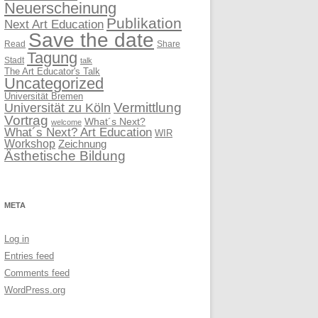
Neuerscheinung
Publikation
Next Art Education
Save the date
Read
Share
Tagung
Stadt
talk
The Art Educator's Talk
Uncategorized
Universität Bremen
Vermittlung
Universität zu Köln
Vortrag
What´s Next?
welcome
What´s Next? Art Education
WIR
Workshop
Zeichnung
Ästhetische Bildung
META
Log in
Entries feed
Comments feed
WordPress.org