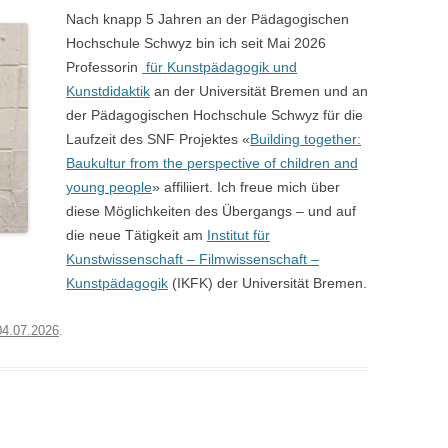
Nach knapp 5 Jahren an der Pädagogischen
WAS IST EINE “KÜNSTLERISCHE
Hochschule Schwyz bin ich seit Mai 2026
HALTUNG” (VON
Professorin
für Kunstpädagogik und
KUNSTLEHRER_INNEN)?
Kunstdidaktik
an der Universität Bremen und an
der Pädagogischen Hochschule Schwyz für die
WELCHE KUNST/WELCHE BILDER
Laufzeit des SNF Projektes «
Building together:
SOLL/EN IN MEINEN
Baukultur from the perspective of children and
KUNSTUNTERRICHT?
young people
» affiliiert. Ich freue mich über
diese Möglichkeiten des Übergangs – und auf
WAS IST EIN EIGENTLICH EIN/E
die neue Tätigkeit am
Institut für
SCHWIERIGE/R SCHÜLER_IN?
Kunstwissenschaft – Filmwissenschaft –
Kunstpädagogik
WAS HEISST EIGENTLICH „
(IKFK) der Universität Bremen.
KRITISCH“? WER SPRICHT WIE Ü
04.07.2026
.
BER KUNST?
WAS SOLL DAS: NOTEN IM
KUNSTUNTERRICHT?
WAS INTERESSIERT EIGENTLICH