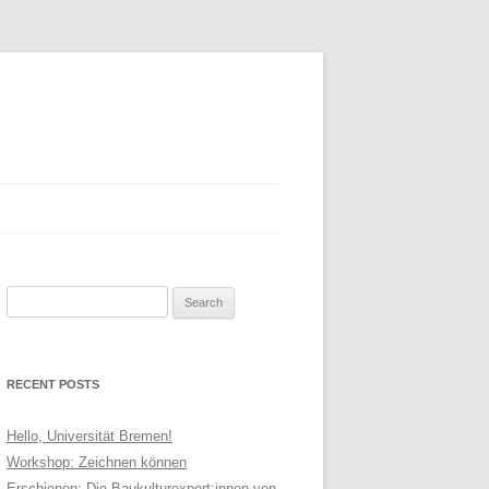
Search
AIMER
for:
RECENT POSTS
Hello, Universität Bremen!
Workshop: Zeichnen können
Erschienen: Die Baukulturexpert:innen von