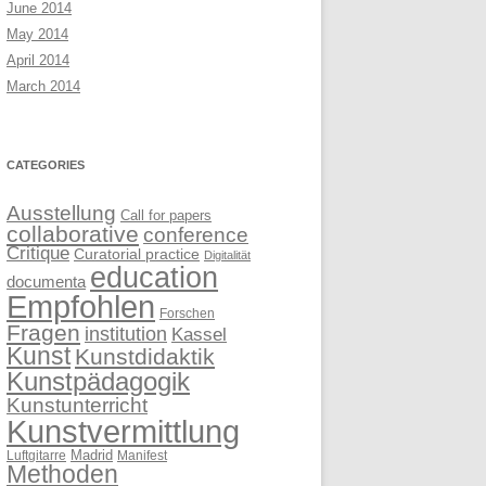
June 2014
May 2014
April 2014
March 2014
CATEGORIES
Ausstellung
Call for papers
collaborative
conference
Critique
Curatorial practice
Digitalität
education
documenta
Empfohlen
Forschen
Fragen
institution
Kassel
Kunst
Kunstdidaktik
Kunstpädagogik
Kunstunterricht
Kunstvermittlung
Madrid
Luftgitarre
Manifest
Methoden