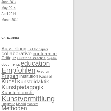
June 2014
May 2014
April 2014
March 2014
CATEGORIES
Ausstellung
Call for papers
collaborative
conference
Critique
Curatorial practice
Digitalität
education
documenta
Empfohlen
Forschen
Fragen
institution
Kassel
Kunst
Kunstdidaktik
Kunstpädagogik
Kunstunterricht
Kunstvermittlung
Madrid
Luftgitarre
Manifest
Methoden