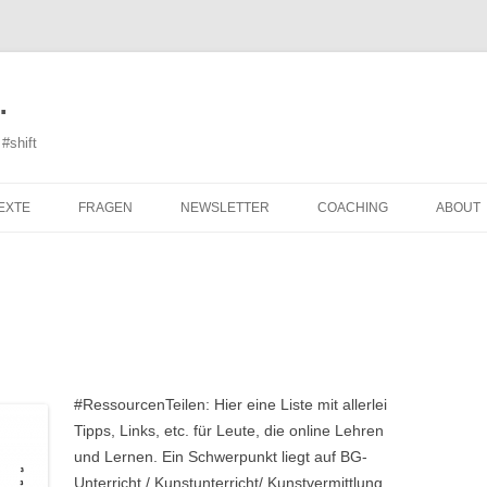
…
#shift
Skip
to
EXTE
FRAGEN
NEWSLETTER
COACHING
ABOUT
content
N VON…
GASTBEITRÄGE
QUESTIONS ABOUT TEACHING
KOLLABORATION ZWISCHEN
CV
ART
KURATOR_INNEN UND
DISCL
KÜNSTLER_INNEN
FRAGEN AUFWERFEN: D14
FRAGEN ZU GAST
#RessourcenTeilen: Hier eine Liste mit allerlei
Q&A
Tipps, Links, etc. für Leute, die online Lehren
und Lernen. Ein Schwerpunkt liegt auf BG-
“ALTE” UND “NEUE” TECHNIKEN
Unterricht / Kunstunterricht/ Kunstvermittlung.
IM KUNSTUNTERRICHT–