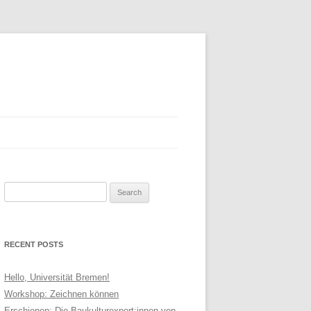
Search
AIMER
for:
RECENT POSTS
Hello, Universität Bremen!
Workshop: Zeichnen können
Erschienen: Die Baukulturexpert:innen von