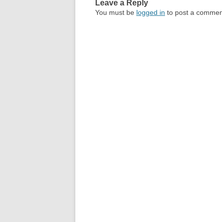
Leave a Reply
You must be
logged in
to post a commen