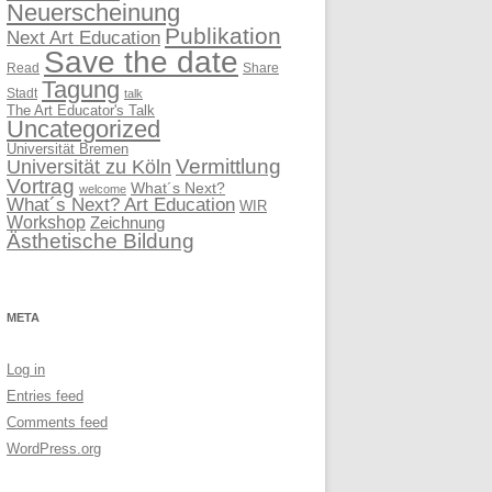
Neuerscheinung
Publikation
Next Art Education
Save the date
Read
Share
Tagung
Stadt
talk
The Art Educator's Talk
Uncategorized
Universität Bremen
Vermittlung
Universität zu Köln
Vortrag
What´s Next?
welcome
What´s Next? Art Education
WIR
Workshop
Zeichnung
Ästhetische Bildung
META
Log in
Entries feed
Comments feed
WordPress.org