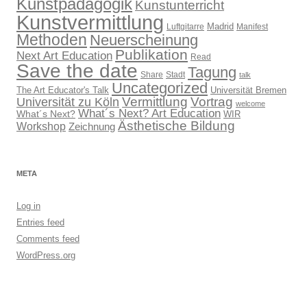
Kunstpädagogik
Kunstunterricht
Kunstvermittlung
Madrid
Luftgitarre
Manifest
Methoden
Neuerscheinung
Publikation
Next Art Education
Read
Save the date
Tagung
Share
Stadt
talk
Uncategorized
The Art Educator's Talk
Universität Bremen
Vermittlung
Vortrag
Universität zu Köln
welcome
What´s Next? Art Education
What´s Next?
WIR
Ästhetische Bildung
Workshop
Zeichnung
META
Log in
Entries feed
Comments feed
WordPress.org