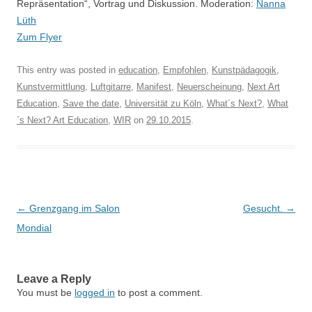
Repräsentation“, Vortrag und Diskussion. Moderation:
Nanna
Lüth
Zum Flyer
This entry was posted in
education
,
Empfohlen
,
Kunstpädagogik
,
Kunstvermittlung
,
Luftgitarre
,
Manifest
,
Neuerscheinung
,
Next Art
Education
,
Save the date
,
Universität zu Köln
,
What´s Next?
,
What
´s Next? Art Education
,
WIR
on
29.10.2015
.
Post
←
Grenzgang im Salon
Gesucht.
→
navigation
Mondial
Leave a Reply
You must be
logged in
to post a comment.