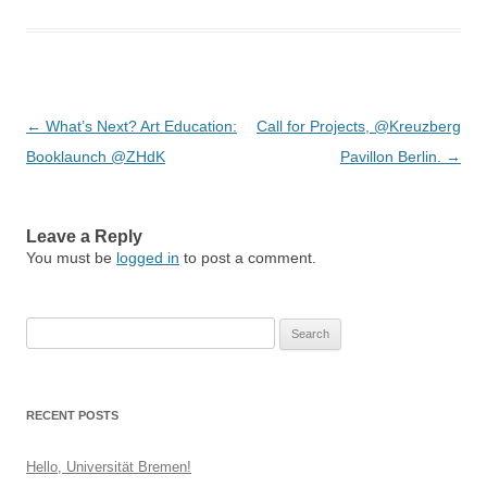
Post
←
What’s Next? Art Education:
Call for Projects, @Kreuzberg
navigation
Booklaunch @ZHdK
Pavillon Berlin.
→
Leave a Reply
You must be
logged in
to post a comment.
Search
for:
RECENT POSTS
Hello, Universität Bremen!