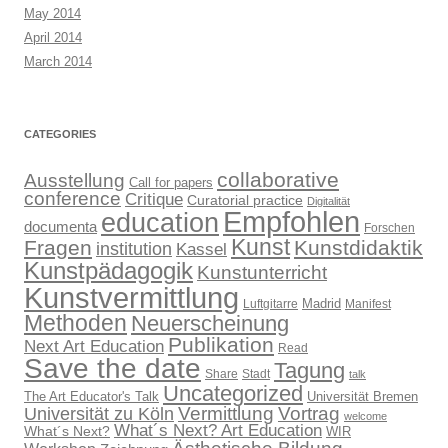
May 2014
April 2014
March 2014
CATEGORIES
collaborative
Ausstellung
Call for papers
conference
Critique
Curatorial practice
Digitalität
Empfohlen
education
documenta
Forschen
Kunst
Fragen
Kunstdidaktik
institution
Kassel
Kunstpädagogik
Kunstunterricht
Kunstvermittlung
Madrid
Luftgitarre
Manifest
Methoden
Neuerscheinung
Publikation
Next Art Education
Read
Save the date
Tagung
Share
Stadt
talk
Uncategorized
The Art Educator's Talk
Universität Bremen
Vermittlung
Vortrag
Universität zu Köln
welcome
What´s Next? Art Education
What´s Next?
WIR