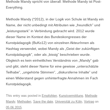
Methode Mandy spricht von überall. Methode Mandy ist Post-
Everything.
Methode Mandy (*2012), in der Logik von Schule ist Mandy ein
Name, der nicht unbedingt mit Attributen wie „freundlich” und
„leistungsstark” in Verbindung gebracht wird. 2012 wurde
dieser Name im Kontext des Bundeskongresses der
Kunstpädagogik (BuKo12) von einzelnen AkteurInnen als
Hashtag verwendet, wobei Mandy als „Geist der zukünftigen
Kunstpädagogik”, oder als „bissig” beschrieben wurde.
Obgleich es kein einheitliches Verständnis von „Mandy“ gab
und gibt, steht dieser Name für eine gewisse „unterschätzte
Teilhabe”, „ungehörte Stimmen”, „diskursferne Inhalte” und
einen Widerstand gegen unhinterfragte Annahmen im Fach
Kunstpädagogik.
This entry was posted in
Empfohlen
,
Kunstvermittlung
,
Methode
Mandy
,
Methoden
,
Save the date
,
Universität zu Köln
,
Vortrag
on
05.06.2015
.