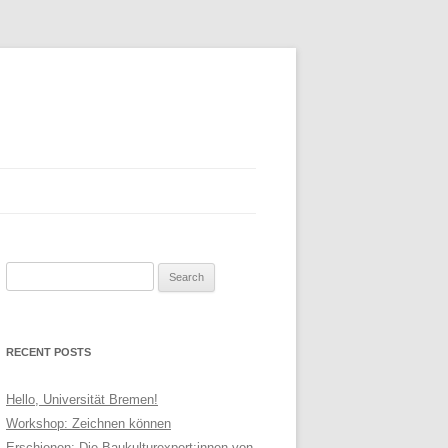
Search
AIMER
for:
RECENT POSTS
Hello, Universität Bremen!
Workshop: Zeichnen können
Erschienen: Die Baukulturexpert:innen von