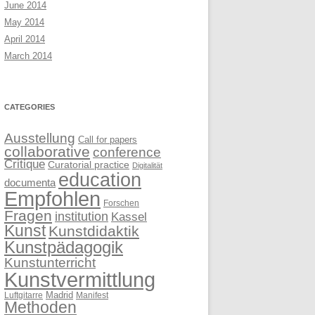
June 2014
May 2014
April 2014
March 2014
CATEGORIES
Ausstellung
Call for papers
collaborative
conference
Critique
Curatorial practice
Digitalität
education
documenta
Empfohlen
Forschen
Fragen
institution
Kassel
Kunst
Kunstdidaktik
Kunstpädagogik
Kunstunterricht
Kunstvermittlung
Madrid
Luftgitarre
Manifest
Methoden