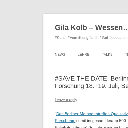
Gila Kolb – Wessen
#Kunst #Vermittlung #shift / #art #education 
NEWS
LEHRE
TALKS
T
ORGANISATIO
#SAVE THE DATE: Berliner
Forschung 18.+19. Juli, Be
Leave a reply
“
Das Berliner Methodentreffen Qualitati
Forschung
ist mit insgesamt knapp 500
Beteiligten die größte Jahresveranstaltu