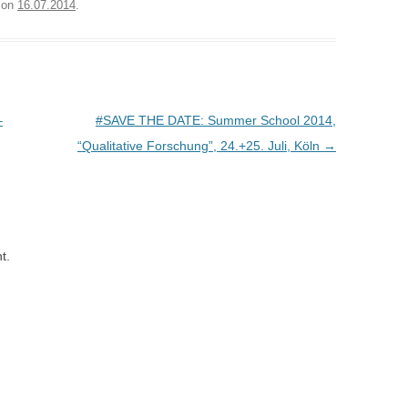
on
16.07.2014
.
SCHÜLER_INNEN AM
KUNSTUNTERRICHT?
WIE HACKE ICH EINEN
LEHRPLAN?
–
#SAVE THE DATE: Summer School 2014,
WAS IST EIGENTLICH VISUELLE
“Qualitative Forschung”, 24.+25. Juli, Köln
→
KOMMUNIKATION?
t.