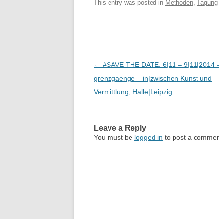
This entry was posted in
Methoden
,
Tagung
Post
←
#SAVE THE DATE: 6|11 – 9|11|2014 
navigation
grenzgaenge – in|zwischen Kunst und
Vermittlung, Halle|Leipzig
Leave a Reply
You must be
logged in
to post a commen