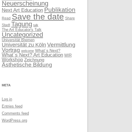
Neuerscheinung
Publikation
Next Art Education
Save the date
Read
Share
Tagung
Stadt
talk
The Art Educator's Talk
Uncategorized
Universität Bremen
Vermittlung
Universität zu Köln
Vortrag
What´s Next?
welcome
What´s Next? Art Education
WIR
Workshop
Zeichnung
Ästhetische Bildung
META
Log in
Entries feed
Comments feed
WordPress.org