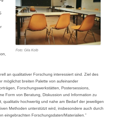
WAS IST EINE “KÜNSTLERISCHE
5
HALTUNG” (VON
KUNSTLEHRER_INNEN)?
r
WELCHE KUNST/WELCHE BILDER
SOLL/EN IN MEINEN
KUNSTUNTERRICHT?
Foto: Gila Kolb
ion,
WAS IST EIN EIGENTLICH EIN/E
SCHWIERIGE/R SCHÜLER_IN?
ll an qualitativer Forschung interessiert sind. Ziel des
WAS HEISST EIGENTLICH „
ner möglichst breiten Palette von aufeinander
KRITISCH“? WER SPRICHT WIE Ü
rträgen, Forschungswerkstätten, Postersessions,
BER KUNST?
ne Form von Beratung, Diskussion und Information zu
ent, qualitativ hochwertig und nahe am Bedarf der jeweiligen
WAS SOLL DAS: NOTEN IM
tiven Methoden unterstützt wird, insbesondere auch durch
KUNSTUNTERRICHT?
n eingebrachten Forschungsdaten/Materialien.”
WAS INTERESSIERT EIGENTLICH