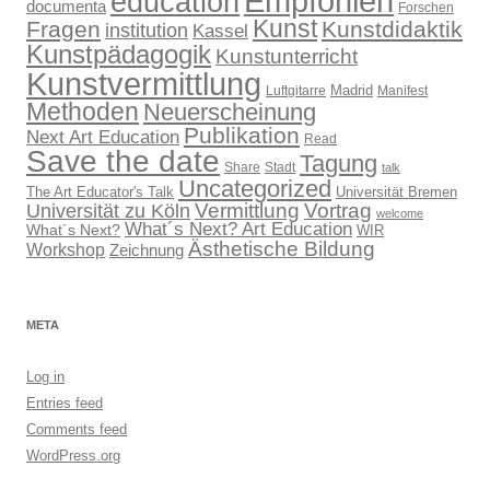
Empfohlen
education
documenta
Forschen
Kunst
Fragen
Kunstdidaktik
institution
Kassel
Kunstpädagogik
Kunstunterricht
Kunstvermittlung
Madrid
Luftgitarre
Manifest
Methoden
Neuerscheinung
Publikation
Next Art Education
Read
Save the date
Tagung
Share
Stadt
talk
Uncategorized
The Art Educator's Talk
Universität Bremen
Vermittlung
Vortrag
Universität zu Köln
welcome
What´s Next? Art Education
What´s Next?
WIR
Ästhetische Bildung
Workshop
Zeichnung
META
Log in
Entries feed
Comments feed
WordPress.org