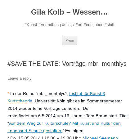
Gila Kolb – Wessen…
#Kunst #Vermittlung #shift / #art #education #shift
Skip
Menu
to
content
#SAVE THE DATE: Vorträge mbr_monthlys
Leave a reply
*
In der Reihe “mbr_monthlys”,
Institut für Kunst &
Kunsttheorie
, Universität Köln gibt es im Sommersemester
2014 wieder feine Vorträge zu hören.
Der
erste findet am 6.5.2014 um 16 Uhr mit Tom Braun statt. Titel:
“
Auf dem Weg zur Kulturschule? Mit Kunst und Kultur den
Lebensort Schule gestalten.
”
Es folgen:
* Do, 15.05.2014 | 18:00 – 19:30 Uhr:
Michael Seemann