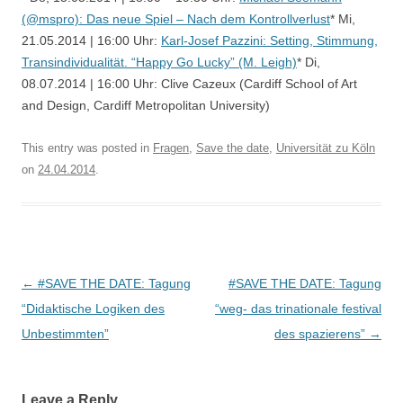
(@mspro): Das neue Spiel – Nach dem Kontrollverlust
* Mi,
21.05.2014 | 16:00 Uhr:
Karl-Josef Pazzini: Setting, Stimmung,
Transindividualität. “Happy Go Lucky” (M. Leigh)
* Di,
08.07.2014 | 16:00 Uhr: Clive Cazeux (Cardiff School of Art
and Design, Cardiff Metropolitan University)
This entry was posted in
Fragen
,
Save the date
,
Universität zu Köln
on
24.04.2014
.
Post
←
#SAVE THE DATE: Tagung
#SAVE THE DATE: Tagung
navigation
“Didaktische Logiken des
“weg- das trinationale festival
Unbestimmten”
des spazierens”
→
Leave a Reply